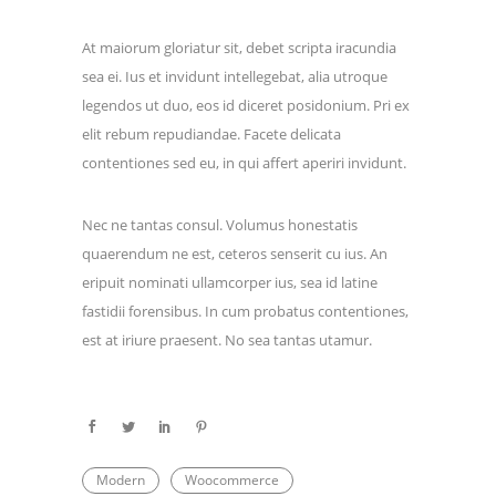
At maiorum gloriatur sit, debet scripta iracundia
sea ei. Ius et invidunt intellegebat, alia utroque
legendos ut duo, eos id diceret posidonium. Pri ex
elit rebum repudiandae. Facete delicata
contentiones sed eu, in qui affert aperiri invidunt.
Nec ne tantas consul. Volumus honestatis
quaerendum ne est, ceteros senserit cu ius. An
eripuit nominati ullamcorper ius, sea id latine
fastidii forensibus. In cum probatus contentiones,
est at iriure praesent. No sea tantas utamur.
Modern
Woocommerce