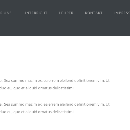
R UNS
UNTERRICHT
LEHRER
KONTAKT
IMPRES
 ei. Sea summo mazim ex, ea errem eleifend definitionem vim. Ut
uo eu, quo et aliquid ornatus delicatissimi.
 ei. Sea summo mazim ex, ea errem eleifend definitionem vim. Ut
uo eu, quo et aliquid ornatus delicatissimi.