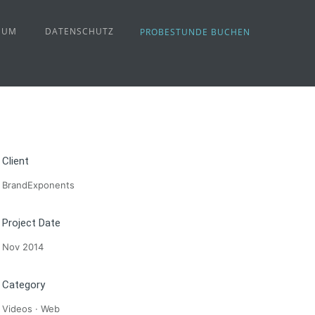
SUM
DATENSCHUTZ
PROBESTUNDE BUCHEN
Client
BrandExponents
Project Date
Nov 2014
Category
Videos
·
Web